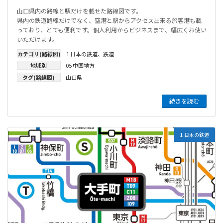
山口県内の路線と駅だけを載せた路線図です。
県内の鉄道路線だけでなく、空港と駅からアクセス出来る旅客港も載
っており、とても便利です。個人利用からビジネスまで、幅広くお使い
いただけます。
カテゴリ(路線図)
1 日本の鉄道
、
鉄道
地域別
05 中国地方
タグ(路線図)
山口県
続きを読む
1 日本の鉄道