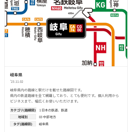
岐阜県
'23.11.02
岐阜県内の路線と駅だけを載せた路線図です。
県内の鉄道路線を全て網羅しており、とても便利です。個人利用から
ビジネスまで、幅広くお使いいただけます。
カテゴリ(路線図)
1 日本の鉄道
、
鉄道
地域別
03 中部地方
タグ(路線図)
岐阜県