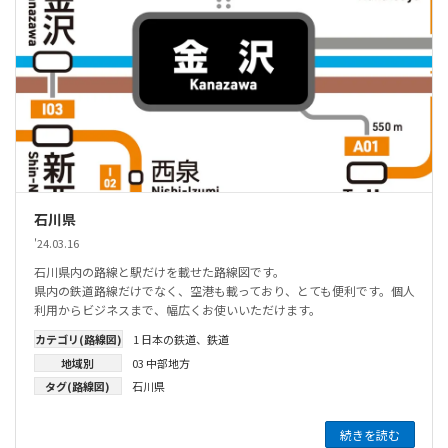
石川県
'24.03.16
石川県内の路線と駅だけを載せた路線図です。
県内の鉄道路線だけでなく、空港も載っており、とても便利です。個人
利用からビジネスまで、幅広くお使いいただけます。
カテゴリ(路線図)
1 日本の鉄道
、
鉄道
地域別
03 中部地方
タグ(路線図)
石川県
続きを読む