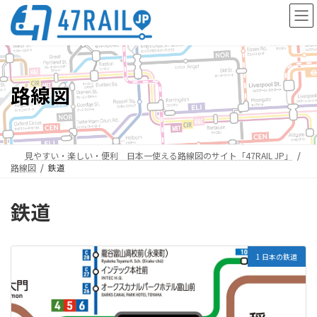
コ
ナ
ン
ビ
テ
ゲ
ン
ー
ツ
シ
へ
ョ
路線図
ス
ン
キ
に
ッ
移
プ
動
見やすい・楽しい・便利 日本一使える路線図のサイト「47RAIL JP」
路線図
鉄道
鉄道
1 日本の鉄道