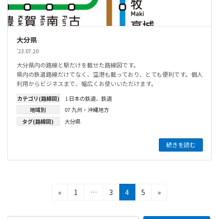
大分県
'23.07.20
大分県内の路線と駅だけを載せた路線図です。
県内の鉄道路線だけでなく、空港も載っており、とても便利です。個人
利用からビジネスまで、幅広くお使いいただけます。
カテゴリ(路線図)
1 日本の鉄道
、
鉄道
地域別
07 九州・沖縄地方
タグ(路線図)
大分県
続きを読む
投
固
固
固
固
«
1
…
3
4
5
»
定
定
定
定
稿
ペ
ペ
ペ
ペ