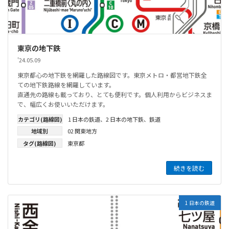
東京の地下鉄
'24.05.09
東京都心の地下鉄を網羅した路線図です。東京メトロ・都営地下鉄全
ての地下鉄路線を網羅しています。
直通先の路線も載っており、とても便利です。個人利用からビジネスま
で、幅広くお使いいただけます。
カテゴリ(路線図)
1 日本の鉄道
、
2 日本の地下鉄
、
鉄道
地域別
02 関東地方
タグ(路線図)
東京都
続きを読む
1 日本の鉄道