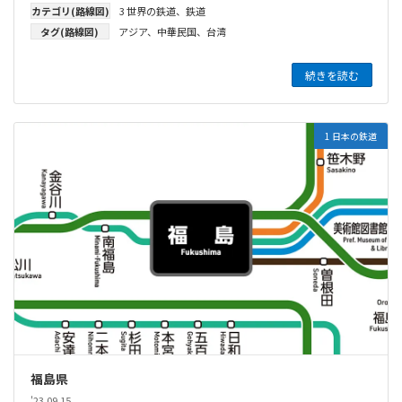
カテゴリ(路線図)
3 世界の鉄道
、
鉄道
タグ(路線図)
アジア
、
中華民国
、
台湾
続きを読む
1 日本の鉄道
福島県
'23.09.15