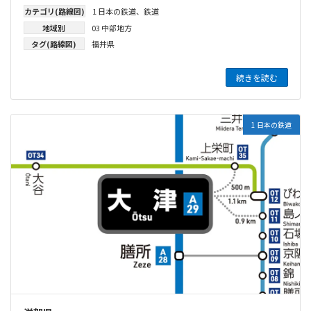
カテゴリ(路線図)
1 日本の鉄道
、
鉄道
地域別
03 中部地方
タグ(路線図)
福井県
続きを読む
1 日本の鉄道