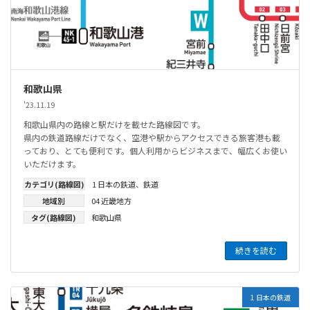
和歌山県
'23.11.19
和歌山県内の路線と駅だけを載せた路線図です。
県内の鉄道路線だけでなく、空港や駅からアクセスできる旅客港も載
っており、とても便利です。個人利用からビジネスまで、幅広くお使い
いただけます。
カテゴリ(路線図)
1 日本の鉄道
、
鉄道
地域別
04 近畿地方
タグ(路線図)
和歌山県
続きを読む
1 日本の鉄道