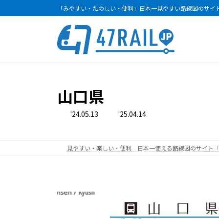
コ
ナ
「みやすい・たのしい・便利」日本一見やすい路線図のサイ
ン
ビ
テ
ゲ
ン
ー
ツ
シ
へ
ョ
ス
ン
キ
に
山口県
ッ
移
プ
動
最
'24.05.13
'25.04.14
終
更
新
日
時
見やすい・楽しい・便利 日本一使える路線図のサイト「47R
: