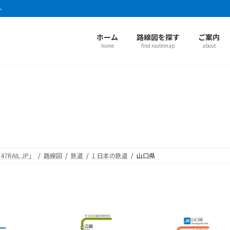
ト
ホーム
路線図を探す
ご案内
home
find routemap
about
AIL JP」
路線図
鉄道
1 日本の鉄道
山口県