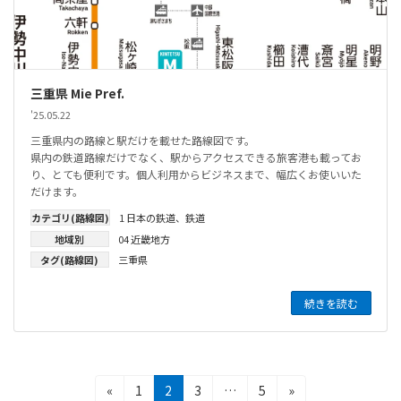
三重県 Mie Pref.
'25.05.22
三重県内の路線と駅だけを載せた路線図です。
県内の鉄道路線だけでなく、駅からアクセスできる旅客港も載ってお
り、とても便利です。個人利用からビジネスまで、幅広くお使いいた
だけます。
カテゴリ(路線図)
1 日本の鉄道
、
鉄道
地域別
04 近畿地方
タグ(路線図)
三重県
続きを読む
投
固
固
固
固
«
1
2
3
…
5
»