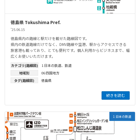
徳島県 Tokushima Pref.
'25.06.15
徳島県内の路線と駅だけを載せた路線図です。
県内の鉄道路線だけでなく、DMV路線や空港、駅からアクセスできる
旅客港も載っており、とても便利です。個人利用からビジネスまで、幅
広くお使いいただけます。
カテゴリ(路線図)
1 日本の鉄道
、
鉄道
地域別
06 四国地方
タグ(路線図)
徳島県
続きを読む
1 日本の鉄道