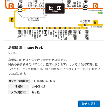
島根県 Shimane Pref.
'25.06.15
島根県内の路線と駅だけを載せた路線図です。
県内の鉄道路線だけでなく、空港や駅からアクセスできる旅客港も載
っており、とても便利です。個人利用からビジネスまで、幅広くお使い
いただけます。
カテゴリ(路線図)
1 日本の鉄道
、
鉄道
地域別
05 中国地方
タグ(路線図)
島根県
続きを読む