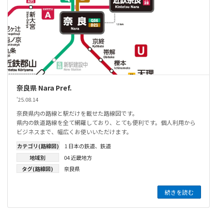
奈良県 Nara Pref.
'25.08.14
奈良県内の路線と駅だけを載せた路線図です。
県内の鉄道路線を全て網羅しており、とても便利です。個人利用から
ビジネスまで、幅広くお使いいただけます。
カテゴリ(路線図)
1 日本の鉄道
、
鉄道
地域別
04 近畿地方
タグ(路線図)
奈良県
続きを読む