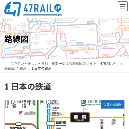
コ
ナ
ン
ビ
テ
ゲ
ン
ー
ツ
シ
へ
ョ
路線図
ス
ン
キ
に
ッ
移
プ
動
見やすい・楽しい・便利 日本一使える路線図のサイト「47RAIL JP」
路線図
鉄道
1 日本の鉄道
1 日本の鉄道
1 日本の鉄道