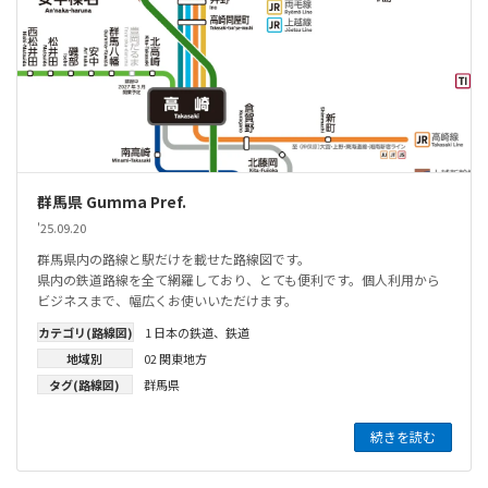
群馬県 Gumma Pref.
'25.09.20
群馬県内の路線と駅だけを載せた路線図です。
県内の鉄道路線を全て網羅しており、とても便利です。個人利用から
ビジネスまで、幅広くお使いいただけます。
カテゴリ(路線図)
1 日本の鉄道
、
鉄道
地域別
02 関東地方
タグ(路線図)
群馬県
続きを読む