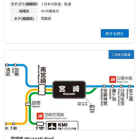
カテゴリ(路線図)
1 日本の鉄道
、
鉄道
地域別
05 中国地方
タグ(路線図)
鳥取県
続きを読む
1 日本の鉄道
宮崎県 Miyazaki Pref.