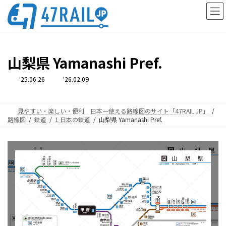
コ
ナ
ン
ビ
テ
ゲ
ン
ー
ツ
シ
へ
ョ
山梨県 Yamanashi Pref.
ス
ン
キ
に
最
'25.06.26
'26.02.09
ッ
移
終
更
プ
動
新
日
時
見やすい・楽しい・便利 日本一使える路線図のサイト「47RAIL JP」
:
路線図
鉄道
1 日本の鉄道
山梨県 Yamanashi Pref.