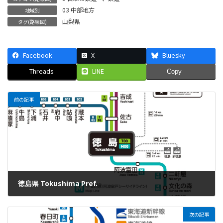
03 中部地方
地域別
山梨県
タグ(路線図)
Facebook
X
Bluesky
Threads
LINE
Copy
前の記事
徳島県 Tokushima Pref.
'25.06.15
次の記事