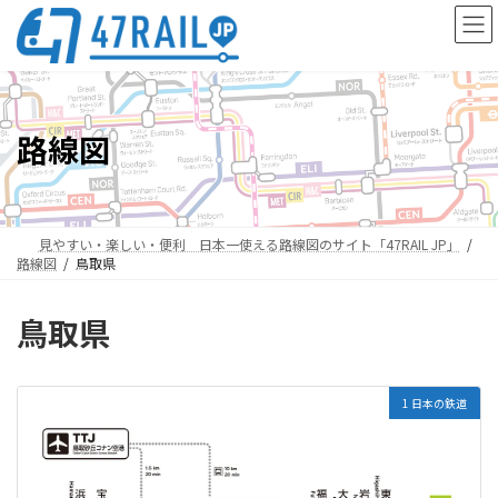
コ
ナ
ン
ビ
テ
ゲ
ン
ー
ツ
シ
へ
ョ
路線図
ス
ン
キ
に
ッ
移
プ
動
見やすい・楽しい・便利 日本一使える路線図のサイト「47RAIL JP」
路線図
鳥取県
鳥取県
1 日本の鉄道