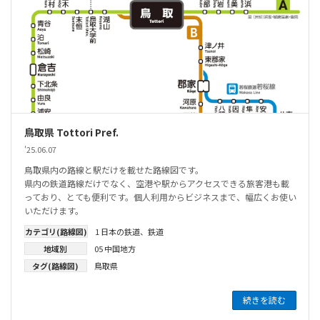
鳥取県 Tottori Pref.
'25.06.07
鳥取県内の路線と駅だけを載せた路線図です。
県内の鉄道路線だけでなく、空港や駅からアクセスできる旅客港も載
っており、とても便利です。個人利用からビジネスまで、幅広くお使い
いただけます。
カテゴリ(路線図)
1 日本の鉄道
、
鉄道
地域別
05 中国地方
タグ(路線図)
鳥取県
続きを読む