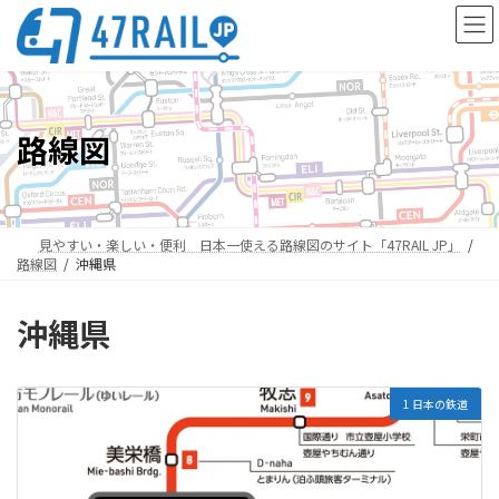
コ
ナ
ン
ビ
テ
ゲ
ン
ー
ツ
シ
へ
ョ
路線図
ス
ン
キ
に
ッ
移
プ
動
見やすい・楽しい・便利 日本一使える路線図のサイト「47RAIL JP」
路線図
沖縄県
沖縄県
1 日本の鉄道