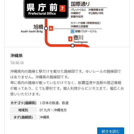
沖縄県
'23.02.13
沖縄県内の路線と駅だけを載せた路線図です。ゆいレールの路線図で
はありません。沖縄県の路線図です。
単に県内の路線が載っているだけでなく、那覇空港や各駅の周辺情報
が載っており、とても便利です。個人利用からビジネスまで、幅広くお
使いいただけます。
カテゴリ(路線図)
1 日本の鉄道
、
鉄道
地域別
07 九州・沖縄地方
タグ(路線図)
沖縄県
続きを読む