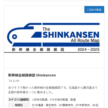
1 日本の鉄道
新幹線全線路線図 Shinkansen
'24.12.09
ありそうで無かった新幹線の全線路線図です。北海道から鹿児島まで
全国の新幹線を一つに集めました。
カテゴリ(路線図)
1 日本の鉄道
、
4 その他の鉄道
、
鉄道
地域別
01 北海道・東北地方
、
02 関東地方
、
03 中部地方
、
04 近