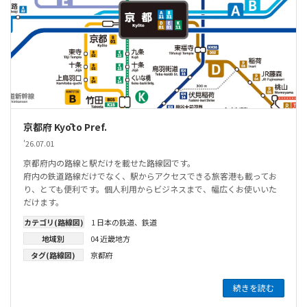
京都府 Kyōto Pref.
'26.07.01
京都府内の路線と駅だけを載せた路線図です。
府内の鉄道路線だけでなく、駅からアクセスできる旅客港も載ってお
り、とても便利です。個人利用からビジネスまで、幅広くお使いいた
だけます。
カテゴリ(路線図)
1 日本の鉄道
、
鉄道
地域別
04 近畿地方
タグ(路線図)
京都府
続きを読む