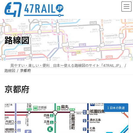
コ
ナ
ン
ビ
テ
ゲ
ン
ー
ツ
シ
へ
ョ
路線図
ス
ン
キ
に
ッ
移
プ
動
見やすい・楽しい・便利 日本一使える路線図のサイト「47RAIL JP」
路線図
京都府
京都府
1 日本の鉄道