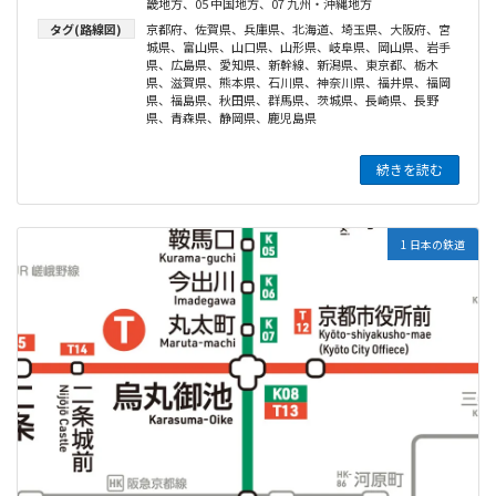
畿地方
、
05 中国地方
、
07 九州・沖縄地方
タグ(路線図)
京都府
、
佐賀県
、
兵庫県
、
北海道
、
埼玉県
、
大阪府
、
宮
城県
、
富山県
、
山口県
、
山形県
、
岐阜県
、
岡山県
、
岩手
県
、
広島県
、
愛知県
、
新幹線
、
新潟県
、
東京都
、
栃木
県
、
滋賀県
、
熊本県
、
石川県
、
神奈川県
、
福井県
、
福岡
県
、
福島県
、
秋田県
、
群馬県
、
茨城県
、
長崎県
、
長野
県
、
青森県
、
静岡県
、
鹿児島県
続きを読む
1 日本の鉄道